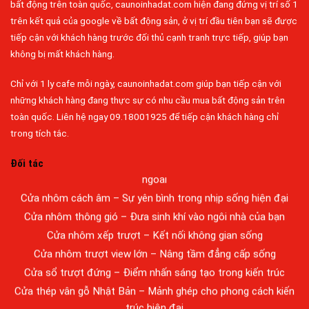
bất động trên toàn quốc, caunoinhadat.com hiện đang đứng vị trí số 1
trên kết quả của google về bất động sản, ở vị trí đầu tiên bạn sẽ được
tiếp cận với khách hàng trước đối thủ cạnh tranh trực tiếp, giúp bạn
không bị mất khách hàng.
Chỉ với 1 ly cafe mỗi ngày, caunoinhadat.com giúp bạn tiếp cận với
Đa dạng màu sắc cửa nhôm – Tối ưu màu sắc Kiến Trúc
những khách hàng đang thực sự có nhu cầu mua bất động sản trên
Cửa nhôm chống gió mưa – Hiên ngang giữa thời tiết khắc
toàn quốc. Liên hệ ngay 09.18001925 để tiếp cận khách hàng chỉ
nghiệt
trong tích tắc.
Cửa nhôm kín nước kín khí – Bình yên với những tác nhân bên
Đối tác
ngoài
Cửa nhôm cách âm – Sự yên bình trong nhịp sống hiện đại
Cửa nhôm thông gió – Đưa sinh khí vào ngôi nhà của bạn
Cửa nhôm xếp trượt – Kết nối không gian sống
Cửa nhôm trượt view lớn – Nâng tầm đẳng cấp sống
Cửa sổ trượt đứng – Điểm nhấn sáng tạo trong kiến trúc
Bán Nhà Long Thành
Cửa thép vân gỗ Nhật Bản – Mảnh ghép cho phong cách kiến
Bán Nhà Tân Phong
trúc hiện đại
Bán Nhà Tân Biên