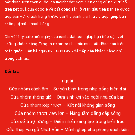
bất động trên toàn quốc, caunoinhadat.com hiện đang đứng vị trí số 1
trên kết quả của google về bất động sản, ở vị trí đầu tiên bạn sẽ được
tiếp cận với khách hàng trước đối thủ cạnh tranh trực tiếp, giúp bạn
không bị mất khách hàng.
Chỉ với 1 ly cafe mỗi ngày, caunoinhadat.com giúp bạn tiếp cận với
những khách hàng đang thực sự có nhu cầu mua bất động sản trên
Đa dạng màu sắc cửa nhôm – Tối ưu màu sắc Kiến Trúc
toàn quốc. Liên hệ ngay 09.18001925 để tiếp cận khách hàng chỉ
Cửa nhôm chống gió mưa – Hiên ngang giữa thời tiết khắc
trong tích tắc.
nghiệt
Cửa nhôm kín nước kín khí – Bình yên với những tác nhân bên
Đối tác
ngoài
Cửa nhôm cách âm – Sự yên bình trong nhịp sống hiện đại
Cửa nhôm thông gió – Đưa sinh khí vào ngôi nhà của bạn
Cửa nhôm xếp trượt – Kết nối không gian sống
Cửa nhôm trượt view lớn – Nâng tầm đẳng cấp sống
Cửa sổ trượt đứng – Điểm nhấn sáng tạo trong kiến trúc
Bán Nhà Long Thành
Cửa thép vân gỗ Nhật Bản – Mảnh ghép cho phong cách kiến
Bán Nhà Tân Phong
trúc hiện đại
Bán Nhà Tân Biên