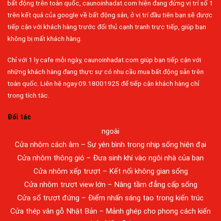
bất động trên toàn quốc, caunoinhadat.com hiện đang đứng vị trí số 1
trên kết quả của google về bất động sản, ở vị trí đầu tiên bạn sẽ được
tiếp cận với khách hàng trước đối thủ cạnh tranh trực tiếp, giúp bạn
không bị mất khách hàng.
Chỉ với 1 ly cafe mỗi ngày, caunoinhadat.com giúp bạn tiếp cận với
Đa dạng màu sắc cửa nhôm – Tối ưu màu sắc Kiến Trúc
những khách hàng đang thực sự có nhu cầu mua bất động sản trên
toàn quốc. Liên hệ ngay 09.18001925 để tiếp cận khách hàng chỉ
Cửa nhôm chống gió mưa – Hiên ngang giữa thời tiết khắc
trong tích tắc.
nghiệt
Cửa nhôm kín nước kín khí – Bình yên với những tác nhân bên
Đối tác
ngoài
Cửa nhôm cách âm – Sự yên bình trong nhịp sống hiện đại
Cửa nhôm thông gió – Đưa sinh khí vào ngôi nhà của bạn
Cửa nhôm xếp trượt – Kết nối không gian sống
Cửa nhôm trượt view lớn – Nâng tầm đẳng cấp sống
Cửa sổ trượt đứng – Điểm nhấn sáng tạo trong kiến trúc
Bán Nhà Long Thành
Cửa thép vân gỗ Nhật Bản – Mảnh ghép cho phong cách kiến
Bán Nhà Tân Phong
trúc hiện đại
Bán Nhà Tân Biên